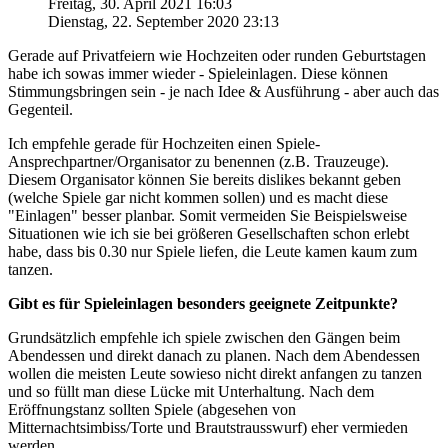
Freitag, 30. April 2021 16:03
Dienstag, 22. September 2020 23:13
Gerade auf Privatfeiern wie Hochzeiten oder runden Geburtstagen
habe ich sowas immer wieder - Spieleinlagen. Diese können
Stimmungsbringen sein - je nach Idee & Ausführung - aber auch das
Gegenteil.
Ich empfehle gerade für Hochzeiten einen Spiele-
Ansprechpartner/Organisator zu benennen (z.B. Trauzeuge).
Diesem Organisator können Sie bereits dislikes bekannt geben
(welche Spiele gar nicht kommen sollen) und es macht diese
"Einlagen" besser planbar. Somit vermeiden Sie Beispielsweise
Situationen wie ich sie bei größeren Gesellschaften schon erlebt
habe, dass bis 0.30 nur Spiele liefen, die Leute kamen kaum zum
tanzen.
Gibt es für Spieleinlagen besonders geeignete Zeitpunkte?
Grundsätzlich empfehle ich spiele zwischen den Gängen beim
Abendessen und direkt danach zu planen. Nach dem Abendessen
wollen die meisten Leute sowieso nicht direkt anfangen zu tanzen
und so füllt man diese Lücke mit Unterhaltung. Nach dem
Eröffnungstanz sollten Spiele (abgesehen von
Mitternachtsimbiss/Torte und Brautstrausswurf) eher vermieden
werden.