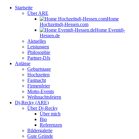
Startseite
Über ARE
Home
Hochzeitsdj-Hessen.com
Home Eventdj-
Hessen.de
Aktuelles
Leistungen
Philosophie
Partner-DJs
Anlässe
Geburtstage
Hochzeiten
Fastnacht
Firmenfeier
Motto-Events
Weihnachtsfeiern
Dj-Recky (ARE)
Über Dj-Recky
Über mich
Bio
Referenzen
Bildergalerie
Gute Gründe