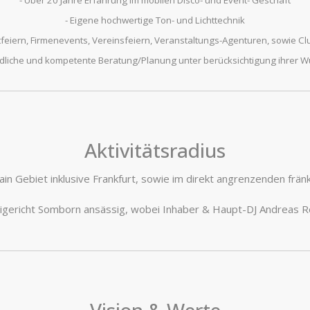
- Über 20 Jahre Erfahrung im mobilen Disco- und Event- Geschäft
- Eigene hochwertige Ton- und Lichttechnik
vatfeiern, Firmenevents, Vereinsfeiern, Veranstaltungs-Agenturen, sowie C
ndliche und kompetente Beratung/Planung unter berücksichtigung ihrer 
Aktivitätsradius
in Gebiet inklusive Frankfurt, sowie im direkt angrenzenden frän
reigericht Somborn ansässig, wobei Inhaber & Haupt-DJ Andreas R