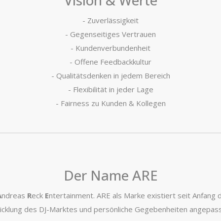
Vision & Werte
- Zuverlässigkeit
- Gegenseitiges Vertrauen
- Kundenverbundenheit
- Offene Feedbackkultur
- Qualitätsdenken in jedem Bereich
- Flexibilität in jeder Lage
- Fairness zu Kunden & Kollegen
Der Name ARE
A
ndreas
R
eck
E
ntertainment. ARE als Marke existiert seit Anfang 
icklung des DJ-Marktes und persönliche Gegebenheiten angepas