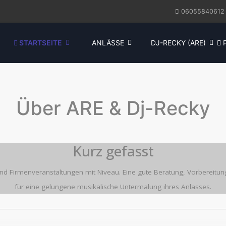
06055840612
STARTSEITE
ANLÄSSE
DJ-RECKY (ARE)
P
Über ARE & Dj-Recky
Kurz gefasst
e- und Firmenveranstaltungen mit Niveau. Eine gute Beratung, Vorbereit
für eine gelungene musikalische Untermalung ihres Anlasses.