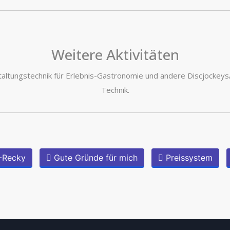
Weitere Aktivitäten
taltungstechnik für Erlebnis-Gastronomie und andere Discjockeys
Technik.
-Recky
Gute Gründe für mich
Preissystem