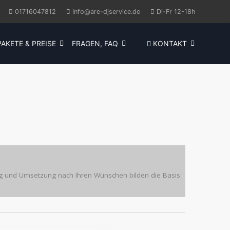
01716047812
info@are-djservice.de
Di-Fr 12-18h
AKETE & PREISE
FRAGEN, FAQ
KONTAKT
ung und Umsetzung nach Ihren Wünschen bilden die Basis