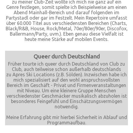
zu meiner Club-Zeit wollte ich mich nie ganz auf ein
Genre festlegen, somit spielte ich Beispielweise am einen
Abend Mainhall-Bereich und darauf folgenden im
Partystadl oder gar im Festzelt. Mein Repertoire umfasst
über 60.000 Titel aus verschiedensten Bereichen (Charts,
Black/R&B, House, Rock/Metal, 70er/80er/90er, Discofox,
Ballermann/Party, uvm.). Eben genau diese Vielfalt ist
heute meine Stärke auf mobilen Events.
Queer durch Deutschland
Früher tourte ich queer durch Deutschland von Club zu
Club, auch teilweise schon außerhalb deutschlands
zu Apres Ski Locations (z.B. Sölden). Inzwischen habe ich
mich spezialisiert auf den wohl anspruchsvollsten
Bereich im Geschäft - Privat und Firmenveranstaltungen
mit Niveau. Um eine kleinere Gruppe Menschen
verschiedenster Geschmäcker musikalisch abzuholen ist
besonderes Feingefühl und Einschätzungsvermögen
notwendig.
Meine Erfahrung gibt mir hierbei Sicherheit in Ablauf und
Programmaufbau.