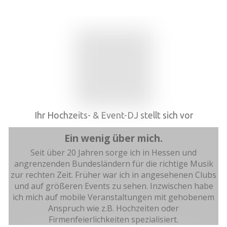
Ihr Hochzeits- & Event-DJ stellt sich vor
Ein wenig über mich.
Seit über 20 Jahren sorge ich in Hessen und
angrenzenden Bundesländern für die richtige Musik
zur rechten Zeit. Früher war ich in angesehenen Clubs
und auf größeren Events zu sehen. Inzwischen habe
ich mich auf mobile Veranstaltungen mit gehobenem
Anspruch wie z.B. Hochzeiten oder
Firmenfeierlichkeiten spezialisiert.