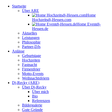
Startseite
Über ARE
Home
Hochzeitsdj-Hessen.com
Home Eventdj-
Hessen.de
Aktuelles
Leistungen
Philosophie
Partner-DJs
Anlässe
Geburtstage
Hochzeiten
Fastnacht
Firmenfeier
Motto-Events
Weihnachtsfeiern
Dj-Recky (ARE)
Über Dj-Recky
Über mich
Bio
Referenzen
Bildergalerie
Gute Gründe