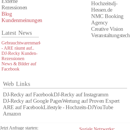
Externe
Hochzeitsdj-
Rezessionen
Hessen.de
Blog
NMC Booking
Kundenmeinungen
Agency
Creative Vision
Latest News
Veranstaltungstec
Gebrauchtwarenmarkt
- ARE räumt auf..
DJ-Recky Kunden-
Rezessionen
News & Bilder auf
Facebook
Web Links
DJ-Recky auf Facebook
DJ-Recky auf Instagramm
DJ-Recky auf Google Pages
Wertung auf Proven Expert
ARE auf Facebook
Lifestyle - Hochzeits-DJ
YouTube
Amazon
Jetzt Anfrage starten:
Soziale Netzwerke: