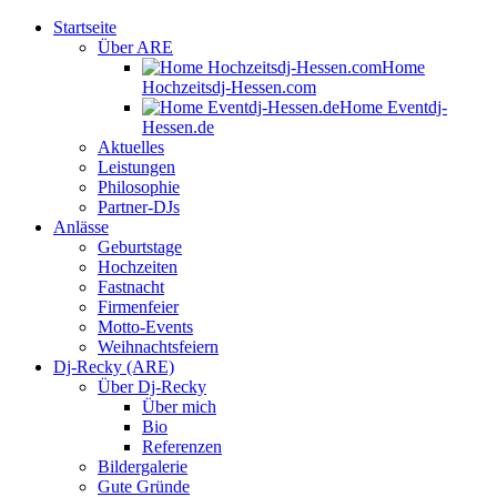
Startseite
Über ARE
Home
Hochzeitsdj-Hessen.com
Home Eventdj-
Hessen.de
Aktuelles
Leistungen
Philosophie
Partner-DJs
Anlässe
Geburtstage
Hochzeiten
Fastnacht
Firmenfeier
Motto-Events
Weihnachtsfeiern
Dj-Recky (ARE)
Über Dj-Recky
Über mich
Bio
Referenzen
Bildergalerie
Gute Gründe