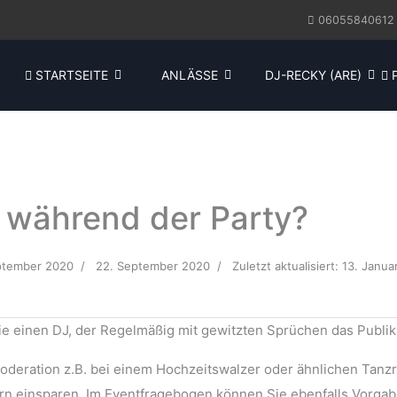
06055840612
STARTSEITE
ANLÄSSE
DJ-RECKY (ARE)
P
J während der Party?
ptember 2020
22. September 2020
Zuletzt aktualisiert: 13. Janua
ie einen DJ, der Regelmäßig mit gewitzten Sprüchen das Publikum
moderation z.B. bei einem Hochzeitswalzer oder ähnlichen Tan
rn einsparen. Im Eventfragebogen können Sie ebenfalls Vorga