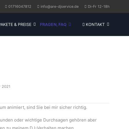
01716047812
info@are-djservice.de
Di-Fr 12-18h
AKETE & PREISE
FRAGEN, FAQ
KONTAKT
r 2021
 animiert, sind Sie bei mir sicher richtig.
zrunden oder wichtige Durchsagen gehören aber
ben zu meinem DJ-Verhalten machen.