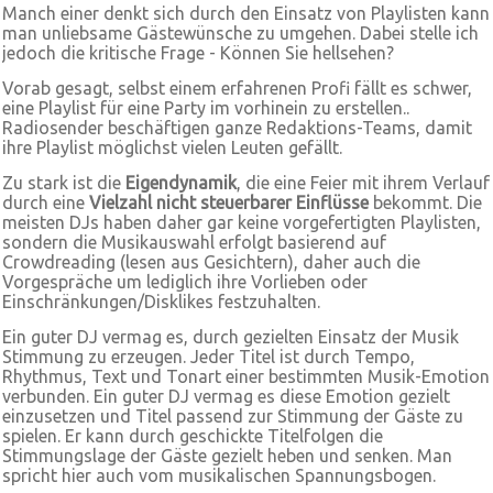
Manch einer denkt sich durch den Einsatz von Playlisten kann
man unliebsame Gästewünsche zu umgehen. Dabei stelle ich
jedoch die kritische Frage - Können Sie hellsehen?
Vorab gesagt, selbst einem erfahrenen Profi fällt es schwer,
eine Playlist für eine Party im vorhinein zu erstellen..
Radiosender beschäftigen ganze Redaktions-Teams, damit
ihre Playlist möglichst vielen Leuten gefällt.
Zu stark ist die
Eigendynamik
, die eine Feier mit ihrem Verlauf
durch eine
Vielzahl nicht steuerbarer Einflüsse
bekommt. Die
meisten DJs haben daher gar keine vorgefertigten Playlisten,
sondern die Musikauswahl erfolgt basierend auf
Crowdreading (lesen aus Gesichtern), daher auch die
Vorgespräche um lediglich ihre Vorlieben oder
Einschränkungen/Disklikes festzuhalten.
Ein guter DJ vermag es, durch gezielten Einsatz der Musik
Stimmung zu erzeugen. Jeder Titel ist durch Tempo,
Rhythmus, Text und Tonart einer bestimmten Musik-Emotion
verbunden. Ein guter DJ vermag es diese Emotion gezielt
einzusetzen und Titel passend zur Stimmung der Gäste zu
spielen. Er kann durch geschickte Titelfolgen die
Stimmungslage der Gäste gezielt heben und senken. Man
spricht hier auch vom musikalischen Spannungsbogen.