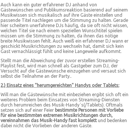
Auch kann ein guter erfahrener DJ anhand von
Gästewünschen und Publikumsreaktion basierend auf seinem
Musikwissen sich musikalisch auf ihre Gäste einstellen und
passende Titel nachlegen um die Stimmung zu halten. Gerade
hier scheitern unerfahrene DJs häufig, da sie oft nicht wissen,
welchen Titel sie nach einem speziellen Wunschtitel spielen
müssen um die Stimmung zu halten, da ihnen das nötige
breite Musikwissen fehlt. Auch weiß ein erfahrener DJ wann er
geschickt Musikrichtungen zu wechseln hat, damit sich kein
Gast vernachlässigt fühlt und keine Langeweile aufkommt.
Stellt man die Abweichung der zuvor erstellen Streaming-
Playlist fest, wird man schnell als Gastgeber zum DJ, der
Versucht auf die Gästewünsche einzugehen und versaut sich
selbst die Teilnahme an der Party..
2.) Einsatz eines "herumgereichten" Handys oder Tablets:
Will man die Gästewünsche mit einbeziehen ergibt sich oft ein
weiteres Problem beim Einsatzes von Streaming-Diensten
durch herumreichen des Musik-Handy´s(/Tablets). Oftmals
setzen sich auf einer Feier
bestimmte Personen mit Vorliebe
für eine bestimmten extremen Musikrichtungen durch,
vereinnahmen das Musik-Handy fast komplett
und bedenken
dabei nicht die Vorlieben der anderen Gäste.