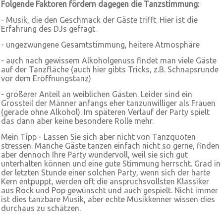
Folgende Faktoren fördern dagegen die Tanzstimmung:
- Musik, die den Geschmack der Gäste trifft. Hier ist die
Erfahrung des DJs gefragt.
- ungezwungene Gesamtstimmung, heitere Atmosphäre
- auch nach gewissem Alkoholgenuss findet man viele Gäste
auf der Tanzfläche (auch hier gibts Tricks, z.B. Schnapsrunde
vor dem Eröffnungstanz)
- größerer Anteil an weiblichen Gästen. Leider sind ein
Grossteil der Männer anfangs eher tanzunwilliger als Frauen
(gerade ohne Alkohol). Im späteren Verlauf der Party spielt
das dann aber keine besondere Rolle mehr.
Mein Tipp - Lassen Sie sich aber nicht von Tanzquoten
stressen. Manche Gäste tanzen einfach nicht so gerne, finden
aber dennoch Ihre Party wundervoll, weil sie sich gut
unterhalten können und eine gute Stimmung herrscht. Grad in
der letzten Stunde einer solchen Party, wenn sich der harte
Kern entpuppt, werden oft die anspruchsvollsten Klassiker
aus Rock und Pop gewünscht und auch gespielt. Nicht immer
ist dies tanzbare Musik, aber echte Musikkenner wissen dies
durchaus zu schätzen.