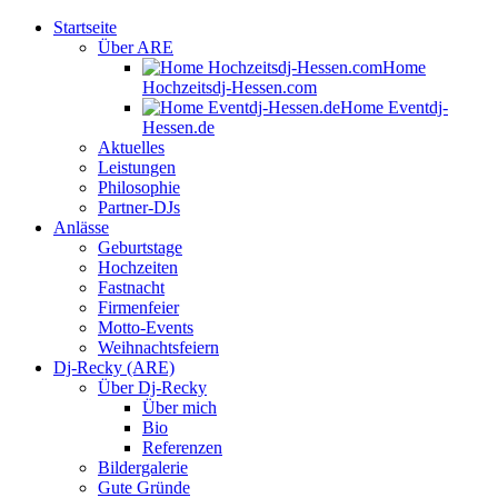
Startseite
Über ARE
Home
Hochzeitsdj-Hessen.com
Home Eventdj-
Hessen.de
Aktuelles
Leistungen
Philosophie
Partner-DJs
Anlässe
Geburtstage
Hochzeiten
Fastnacht
Firmenfeier
Motto-Events
Weihnachtsfeiern
Dj-Recky (ARE)
Über Dj-Recky
Über mich
Bio
Referenzen
Bildergalerie
Gute Gründe