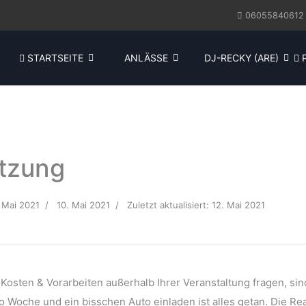
06055840612
STARTSEITE
ANLÄSSE
DJ-RECKY (ARE)
P
tzung
. Mai 2021
10. Mai 2021
Zuletzt aktualisiert: 12. Mai 2021
Kosten & Vorarbeiten außerhalb Ihrer Veranstaltung fragen, si
 Woche und ein bisschen Auto einladen ist alles getan. Die Real