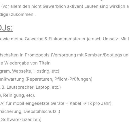
(vor allem den nicht Gewerblich aktiven) Leuten sind wirklich a
ndige) zukommen..
DJs:
sowie meine Gewerbe & Einkommensteuer je nach Umsatz. Mir bl
liedschaften in Promopools (Versorgung mit Remixen/Bootlegs un
he Wiedergabe von Titeln
ram, Webseite, Hosting, etc)
hnikwartung (Reparaturen, Pflicht-Prüfungen)
. Lautsprecher, Laptop, etc.)
 Reinigung, etc).
A1 für mobil eingesetzte Geräte + Kabel -> 1x pro Jahr)
rsicherung, Diebstahlschutz..)
, Software-Lizenzen)