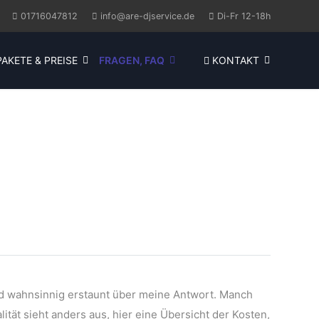
01716047812
info@are-djservice.de
Di-Fr 12-18h
AKETE & PREISE
FRAGEN, FAQ
KONTAKT
nd wahnsinnig erstaunt über meine Antwort. Manch
ität sieht anders aus, hier eine Übersicht der Kosten,