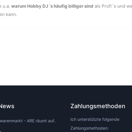
e u.a.
warum Hobby DJ´s häufig billiger sind
als Profi´s und w
en kann.
 News
Zahlungsmethoden
Ich unterstützte folgende
warenmarkt - ARE räumt auf..
Zahlungsmethoden: